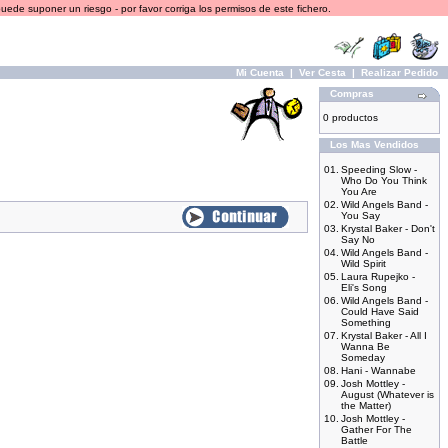
ede suponer un riesgo - por favor corriga los permisos de este fichero.
Mi Cuenta
|
Ver Cesta
|
Realizar Pedido
Compras
0 productos
Los Mas Vendidos
01.
Speeding Slow -
Who Do You Think
You Are
02.
Wild Angels Band -
You Say
03.
Krystal Baker - Don't
Say No
04.
Wild Angels Band -
Wild Spirit
05.
Laura Rupejko -
Eli's Song
06.
Wild Angels Band -
Could Have Said
Something
07.
Krystal Baker - All I
Wanna Be
Someday
08.
Hani - Wannabe
09.
Josh Mottley -
August (Whatever is
the Matter)
10.
Josh Mottley -
Gather For The
Battle