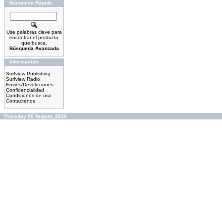
Búsqueda Rápida
Use palabras clave para
encontrar el producto
que busca.
Búsqueda Avanzada
Información
Surfview Publishing
Surfview Radio
Envios/Devoluciones
Confidencialidad
Condiciones de uso
Contactenos
Thursday 06 August, 2026