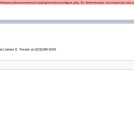
urfviewrecords/oscommerce/catalog/includes/configure.php. En determinadas circunstancias esto pu
ntact James E. Tessier at (623)298-5034.