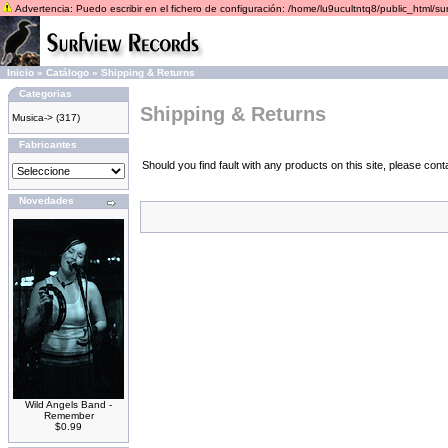
Advertencia: Puedo escribir en el fichero de configuración: /home/lu9ucultntq8/public_html/s
Inicio
»
Catálogo
»
Shipping & Returns
Categorias
Shipping & Returns
Musica->
(317)
Fabricantes
Should you find fault with any products on this site, please co
Novedades
Wild Angels Band -
Remember
$0.99