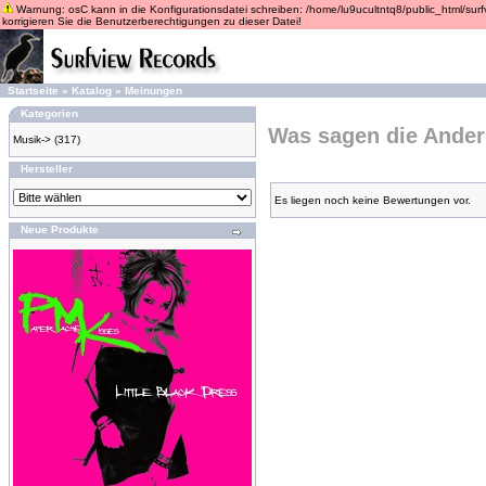
Warnung: osC kann in die Konfigurationsdatei schreiben: /home/lu9ucultntq8/public_html/surfvi
korrigieren Sie die Benutzerberechtigungen zu dieser Datei!
Startseite
»
Katalog
»
Meinungen
Kategorien
Was sagen die Ande
Musik->
(317)
Hersteller
Es liegen noch keine Bewertungen vor.
Neue Produkte