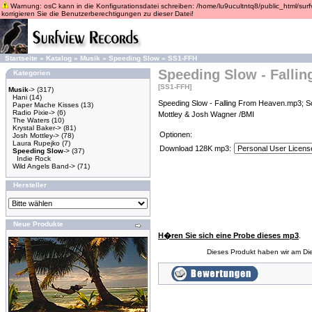
Warnung: osC kann in die Konfigurationsdatei schreiben: /home/lu9ucultntq8/public_html/surfvi
korrigieren Sie die Benutzerberechtigungen zu dieser Datei!
Startseite
»
Katalog
»
Musik
»
Speeding Slow
»
SS1-FFH
Speeding Slow - Falli
Kategorien
[SS1-FFH]
Musik
->
(317)
Hani
(14)
Speeding Slow - Falling From Heaven.mp3; S
Paper Mache Kisses
(13)
Radio Pixie->
(6)
Mottley & Josh Wagner /BMI
The Waters
(10)
Krystal Baker->
(81)
Optionen:
Josh Mottley->
(78)
Laura Rupejko
(7)
Download 128K mp3:
Speeding Slow
->
(37)
Indie Rock
Wild Angels Band->
(71)
Hersteller
Neue Produkte
H�ren Sie sich eine Probe dieses mp3
.
Dieses Produkt haben wir am Di