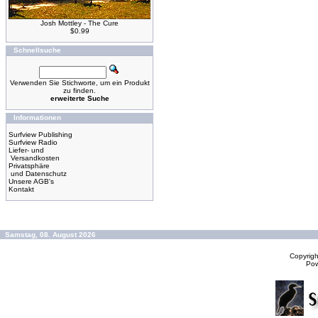
Josh Mottley - The Cure
$0.99
Schnellsuche
Verwenden Sie Stichworte, um ein Produkt
zu finden.
erweiterte Suche
Informationen
Surfview Publishing
Surfview Radio
Liefer- und
Versandkosten
Privatsphäre
und Datenschutz
Unsere AGB's
Kontakt
Samstag, 08. August 2026
Copyrig
Po