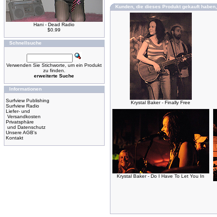
Kunden, die dieses Produkt gekauft haben,
Hani - Dead Radio
$0.99
Schnellsuche
Verwenden Sie Stichworte, um ein Produkt
zu finden.
erweiterte Suche
Informationen
Surfview Publishing
Krystal Baker - Finally Free
Surfview Radio
Liefer- und
Versandkosten
Privatsphäre
und Datenschutz
Unsere AGB's
Kontakt
Krystal Baker - Do I Have To Let You In