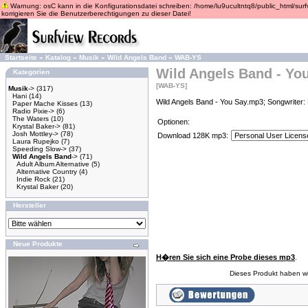
Warnung: osC kann in die Konfigurationsdatei schreiben: /home/lu9ucultntq8/public_html/surfvi
korrigieren Sie die Benutzerberechtigungen zu dieser Datei!
Startseite
»
Katalog
»
Musik
»
Wild Angels Band
»
WAB-YS
Wild Angels Band - Yo
Kategorien
[WAB-YS]
Musik
->
(317)
Hani
(14)
Wild Angels Band - You Say.mp3; Songwriter: 
Paper Mache Kisses
(13)
Radio Pixie->
(6)
The Waters
(10)
Optionen:
Krystal Baker->
(81)
Josh Mottley->
(78)
Download 128K mp3:
Laura Rupejko
(7)
Speeding Slow->
(37)
Wild Angels Band
->
(71)
Adult Album Alternative
(5)
Alternative Country
(4)
Indie Rock
(21)
Krystal Baker
(20)
Hersteller
Neue Produkte
H�ren Sie sich eine Probe dieses mp3
.
Dieses Produkt haben w