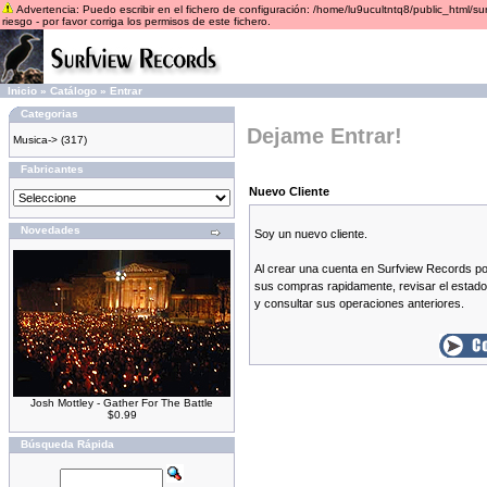
Advertencia: Puedo escribir en el fichero de configuración: /home/lu9ucultntq8/public_html/
riesgo - por favor corriga los permisos de este fichero.
Inicio
»
Catálogo
»
Entrar
Categorias
Dejame Entrar!
Musica->
(317)
Fabricantes
Nuevo Cliente
Novedades
Soy un nuevo cliente.
Al crear una cuenta en Surfview Records po
sus compras rapidamente, revisar el estad
y consultar sus operaciones anteriores.
Josh Mottley - Gather For The Battle
$0.99
Búsqueda Rápida