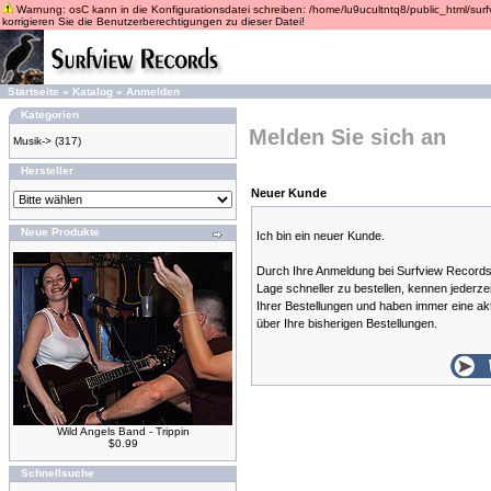
Warnung: osC kann in die Konfigurationsdatei schreiben: /home/lu9ucultntq8/public_html/surfvi
korrigieren Sie die Benutzerberechtigungen zu dieser Datei!
Startseite
»
Katalog
»
Anmelden
Kategorien
Melden Sie sich an
Musik->
(317)
Hersteller
Neuer Kunde
Neue Produkte
Ich bin ein neuer Kunde.
Durch Ihre Anmeldung bei Surfview Records 
Lage schneller zu bestellen, kennen jederze
Ihrer Bestellungen und haben immer eine akt
über Ihre bisherigen Bestellungen.
Wild Angels Band - Trippin
$0.99
Schnellsuche